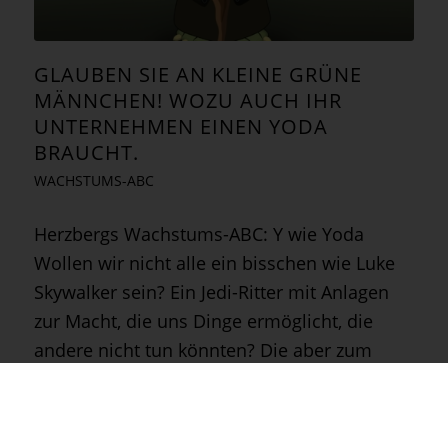
GLAUBEN SIE AN KLEINE GRÜNE
MÄNNCHEN! WOZU AUCH IHR
UNTERNEHMEN EINEN YODA
BRAUCHT.
WACHSTUMS-ABC
Herzbergs Wachstums-ABC: Y wie Yoda
Wollen wir nicht alle ein bisschen wie Luke
Skywalker sein? Ein Jedi-Ritter mit Anlagen
zur Macht, die uns Dinge ermöglicht, die
andere nicht tun könnten? Die aber zum
Problem wird, wenn wir uns der dunklen…
1. März 2016