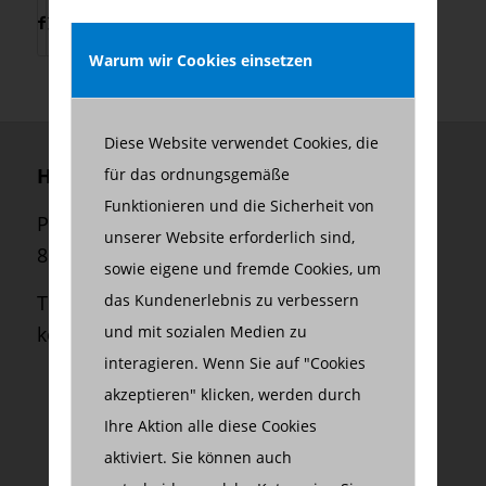
Warum wir Cookies einsetzen
Diese Website verwendet Cookies, die
Herzberg Consulting GmbH
für das ordnungsgemäße
Funktionieren und die Sicherheit von
Palmstraße 2
unserer Website erforderlich sind,
80469 München
sowie eigene und fremde Cookies, um
das Kundenerlebnis zu verbessern
Telefon:
+49 (0) 89 550 699 45
und mit sozialen Medien zu
kontakt@herzberg-consulting.com
interagieren. Wenn Sie auf "Cookies
akzeptieren" klicken, werden durch
Ihre Aktion alle diese Cookies
aktiviert. Sie können auch