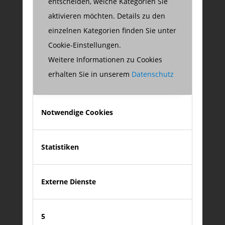
entscheiden, welche Kategorien Sie
zu meinem XING-Profil
aktivieren möchten. Details zu den
XING
einzelnen Kategorien finden Sie unter
Cookie-Einstellungen.
Weitere Informationen zu Cookies
erhalten Sie in unserem
Datenschutz
Notwendige Cookies
auf LinkedIn folgen
LinkedIn
Statistiken
Externe Dienste
5