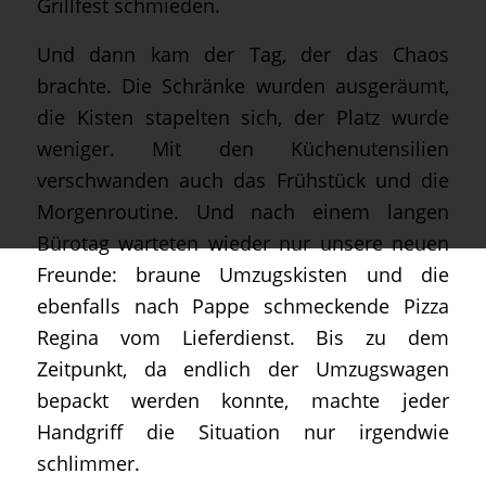
Grillfest schmieden.
Und dann kam der Tag, der das Chaos
brachte. Die Schränke wurden ausgeräumt,
die Kisten stapelten sich, der Platz wurde
weniger. Mit den Küchenutensilien
verschwanden auch das Frühstück und die
Morgenroutine. Und nach einem langen
Bürotag warteten wieder nur unsere neuen
Freunde: braune Umzugskisten und die
ebenfalls nach Pappe schmeckende Pizza
Regina vom Lieferdienst. Bis zu dem
Zeitpunkt, da endlich der Umzugswagen
bepackt werden konnte, machte jeder
Handgriff die Situation nur irgendwie
schlimmer.