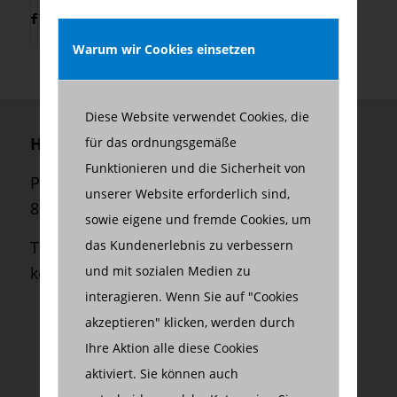
Warum wir Cookies einsetzen
Diese Website verwendet Cookies, die
Herzberg Consulting GmbH
für das ordnungsgemäße
Funktionieren und die Sicherheit von
Palmstraße 2
unserer Website erforderlich sind,
80469 München
sowie eigene und fremde Cookies, um
das Kundenerlebnis zu verbessern
Telefon:
+49 (0) 89 550 699 45
und mit sozialen Medien zu
kontakt@herzberg-consulting.com
interagieren. Wenn Sie auf "Cookies
akzeptieren" klicken, werden durch
Ihre Aktion alle diese Cookies
aktiviert. Sie können auch