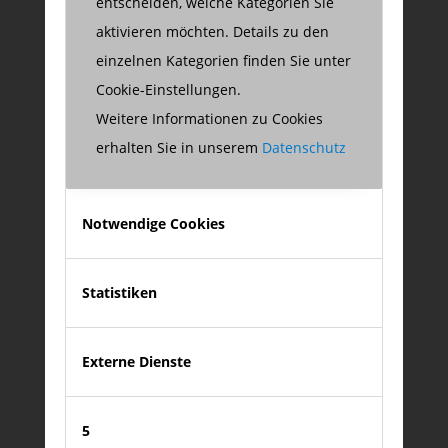
entscheiden, welche Kategorien Sie
zu meinem XING-Profil
aktivieren möchten. Details zu den
XING
einzelnen Kategorien finden Sie unter
Cookie-Einstellungen.
Weitere Informationen zu Cookies
erhalten Sie in unserem
Datenschutz
Notwendige Cookies
auf LinkedIn folgen
LinkedIn
Statistiken
Externe Dienste
5