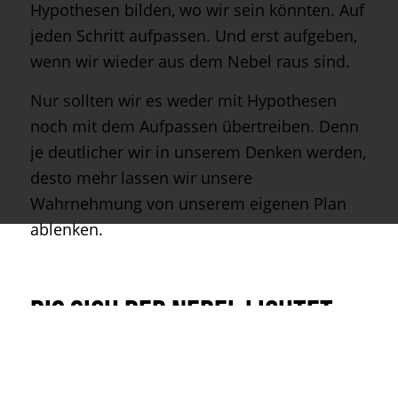
Hypothesen bilden, wo wir sein könnten. Auf
jeden Schritt aufpassen. Und erst aufgeben,
wenn wir wieder aus dem Nebel raus sind.
Nur sollten wir es weder mit Hypothesen
noch mit dem Aufpassen übertreiben. Denn
je deutlicher wir in unserem Denken werden,
desto mehr lassen wir unsere
Wahrnehmung von unserem eigenen Plan
ablenken.
Bis sich der Nebel lichtet
Das nächste Mal also, wenn wir mit unserem
Geschäft die Richtung ändern, dann setzen