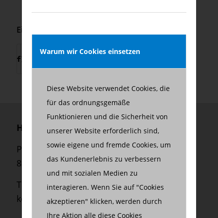
Eintrag teilen
Warum wir Cookies einsetzen
Diese Website verwendet Cookies, die
für das ordnungsgemäße
Funktionieren und die Sicherheit von
Herzberg Consulting GmbH
unserer Website erforderlich sind,
sowie eigene und fremde Cookies, um
Palmstraße 2
das Kundenerlebnis zu verbessern
80469 München
und mit sozialen Medien zu
Telefon:
+49 (0) 89 550 699 45
interagieren. Wenn Sie auf "Cookies
kontakt@herzberg-consulting.com
akzeptieren" klicken, werden durch
Ihre Aktion alle diese Cookies