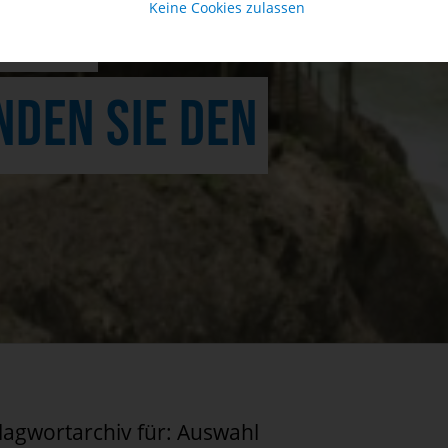
STER
Keine Cookies zulassen
NDEN SIE DEN
lagwortarchiv für:
Auswahl