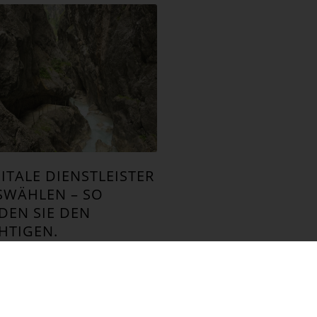
ITALE DIENSTLEISTER
SWÄHLEN – SO
DEN SIE DEN
HTIGEN.
TALISIERUNG
tale Dienstleister – und
her ist der Richtige? Ganz