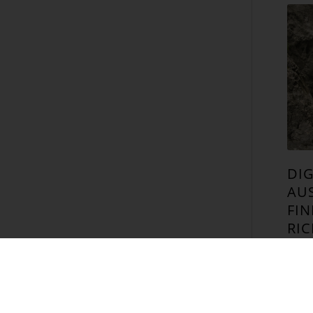
DIG
AU
FIN
RIC
DIGI
Digi
welc