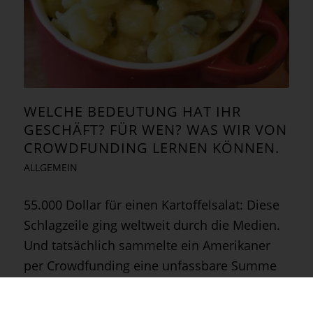
WELCHE BEDEUTUNG HAT IHR
GESCHÄFT? FÜR WEN? WAS WIR VON
CROWDFUNDING LERNEN KÖNNEN.
ALLGEMEIN
55.000 Dollar für einen Kartoffelsalat: Diese
Schlagzeile ging weltweit durch die Medien.
Und tatsächlich sammelte ein Amerikaner
per Crowdfunding eine unfassbare Summe
Geld für sein schlichtes Vorhaben. Doch
nicht nur witzige Ideen haben…