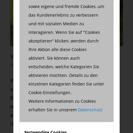
sowie eigene und fremde Cookies, um
das Kundenerlebnis zu verbessern
und mit sozialen Medien zu
interagieren. Wenn Sie auf "Cookies
akzeptieren" klicken, werden durch
Ihre Aktion alle diese Cookies
VORWÄRTS DURCH… BESESSENHEIT
aktiviert. Sie können auch
UNTERNEHMERPROFILE
entscheiden, welche Kategorien Sie
aktivieren möchten. Details zu den
Wegen Jochen Paul sind am Ende des Tages
einzelnen Kategorien finden Sie unter
alle zufrieden. Der Countdown für seine
Cookie-Einstellungen.
Kunden startet täglich um 12 Uhr mittags,
Weitere Informationen zu Cookies
wenn in ihren Postfächern sein Newsletter
erhalten Sie in unserem
Datenschutz
ankommt. Und das wirklich verrückte daran
ist, dass viele von ihnen schon…
Notwendige Cookies