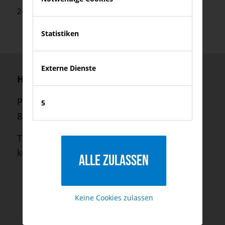
24. Februar 2015
Statistiken
Externe Dienste
Herzberg Consulting GmbH
Palmstraße 2
5
80469 München
Telefon:
+49 (0) 89 550 699 45
kontakt@herzberg-consulting.com
Alle zulassen
Keine Cookies zulassen