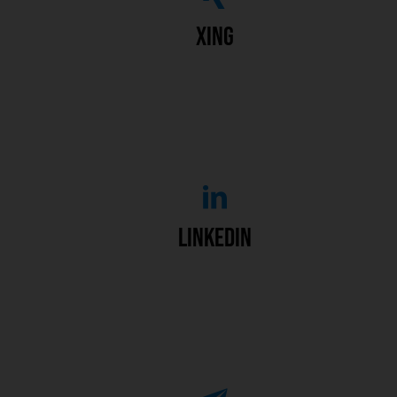
zu meinem XING-Profil
XING
auf LinkedIn folgen
LinkedIn