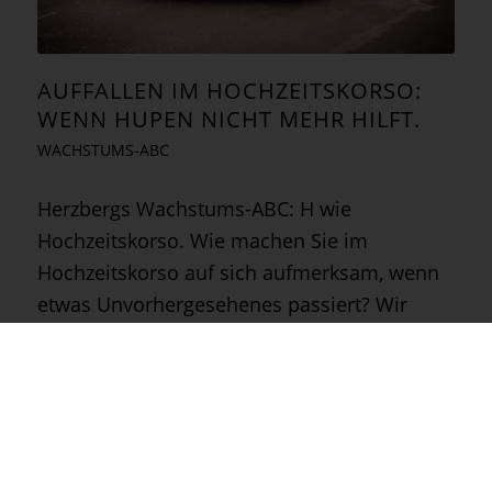
AUFFALLEN IM HOCHZEITSKORSO:
WENN HUPEN NICHT MEHR HILFT.
WACHSTUMS-ABC
Herzbergs Wachstums-ABC: H wie
Hochzeitskorso. Wie machen Sie im
Hochzeitskorso auf sich aufmerksam, wenn
etwas Unvorhergesehenes passiert? Wir
müssen die Richtung ändern - aber keiner
hört auf uns. Hupen und Blinken hilft nichts,
denn das…
21. September 2015