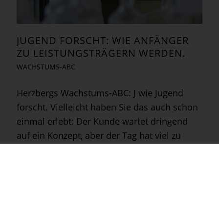
JUGEND FORSCHT: WIE ANFÄNGER
ZU LEISTUNGSTRÄGERN WERDEN.
WACHSTUMS-ABC
Herzbergs Wachstums-ABC: J wie Jugend
forscht. Vielleicht haben Sie das auch schon
einmal erlebt: Der Kunde wartet dringend
auf ein Konzept, aber der Tag hat viel zu
wenig Stunden. Ein Glück, dass es den
Kollegen in Ausbildung gibt! Denn
schließlich…
5. Oktober 2015