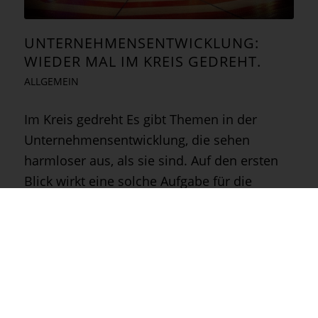
UNTERNEHMENSENTWICKLUNG:
WIEDER MAL IM KREIS GEDREHT.
ALLGEMEIN
Im Kreis gedreht Es gibt Themen in der
Unternehmensentwicklung, die sehen
harmloser aus, als sie sind. Auf den ersten
Blick wirkt eine solche Aufgabe für die
Beteiligten bekannt. Ganz normales
Geschäft. Deshalb liegt es auch nahe, sie…
22. Mai 2018