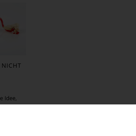
– NICHT
e Idee,
on gar
itiert.
Schnitt