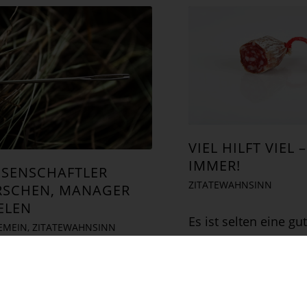
VIEL HILFT VIEL 
IMMER!
SSENSCHAFTLER
ZITATEWAHNSINN
RSCHEN, MANAGER
ELEN
Es ist selten eine gut
EMEIN
,
ZITATEWAHNSINN
jemandem das Wort
abzuschneiden. Sch
gebetsmühlenartig
nicht, wenn man ihn z
derholte Gedanke von den
Denn wenn man den 
en Ideen, die man