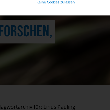
Keine Cookies zulassen
FORSCHEN,
lagwortarchiv für:
Linus Pauling