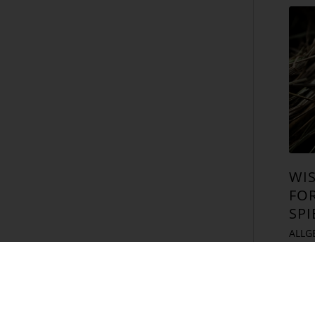
WI
FO
SPI
ALLG
Der 
wie
viel