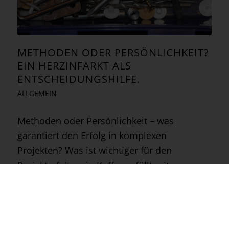
METHODEN ODER PERSÖNLICHKEIT?
EIN HERZINFARKT ALS
ENTSCHEIDUNGSHILFE.
ALLGEMEIN
Methoden oder Persönlichkeit – was
garantiert den Erfolg in komplexen
Projekten? Was ist wichtiger für den
Projekterfolg - ein Koffer gefüllt mit
Methoden, oder die Persönlichkeit des
Projektleiters? Drehen wir die Frage um.
Projektleiter…