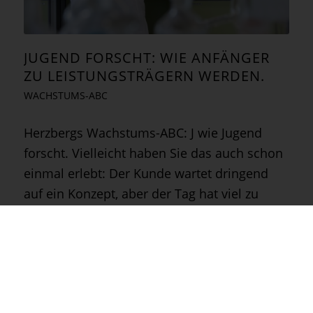
JUGEND FORSCHT: WIE ANFÄNGER
ZU LEISTUNGSTRÄGERN WERDEN.
WACHSTUMS-ABC
Herzbergs Wachstums-ABC: J wie Jugend
forscht. Vielleicht haben Sie das auch schon
einmal erlebt: Der Kunde wartet dringend
auf ein Konzept, aber der Tag hat viel zu
wenig Stunden. Ein Glück, dass es den
Kollegen in Ausbildung gibt! Denn
schließlich…
5. Oktober 2015