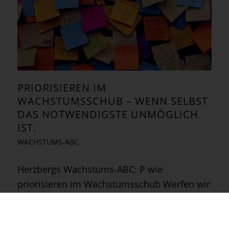
PRIORISIEREN IM
WACHSTUMSSCHUB – WENN SELBST
DAS NOTWENDIGSTE UNMÖGLICH
IST.
WACHSTUMS-ABC
Herzbergs Wachstums-ABC: P wie
priorisieren im Wachstumsschub Werfen wir
einen Blick auf Ihre To-Do Liste.
Wahrscheinlich stehen mehr Aufgaben
darauf, als Sie in der vorhandenen Zeit