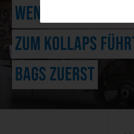
WENN KUNDENORIE
ZUM KOLLAPS FÜHRT
BAGS ZUERST