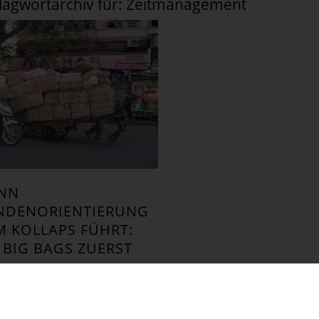
lagwortarchiv für:
Zeitmanagement
NN
NDENORIENTIERUNG
M KOLLAPS FÜHRT:
 BIG BAGS ZUERST
STUMS-ABC
zbergs Wachstums-ABC: B