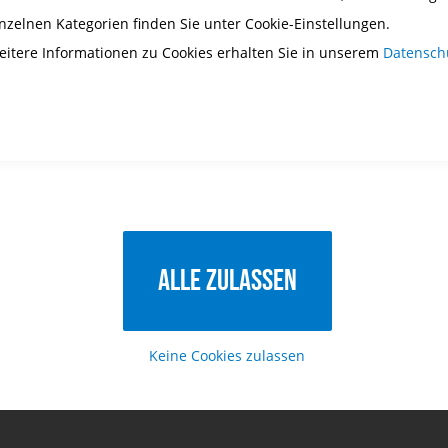
inzelnen Kategorien finden Sie unter Cookie-Einstellungen.
ag teilen
eitere Informationen zu Cookies erhalten Sie in unserem
Datensch
Alle zulassen
zu
auf
Keine Cookies zulassen
meinem
LinkedIn
XING
LinkedIn
XING-Profil
folgen