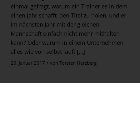
einmal gefragt, warum ein Trainer es in dem
einen Jahr schafft, den Titel zu holen, und er
im nächsten Jahr mit der gleichen
Mannschaft einfach nicht mehr mithalten
kann? Oder warum in einem Unternehmen
alles wie von selbst läuft […]
/
26. Januar 2017
von
Torsten Herzberg
Allgemein
Ihr Innovationsprozess hebt
nicht ab? 20 Hebel, die ihn in
Gang bringen.