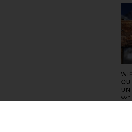
WIE
OU
UN
WACH
Her
wie 
oder