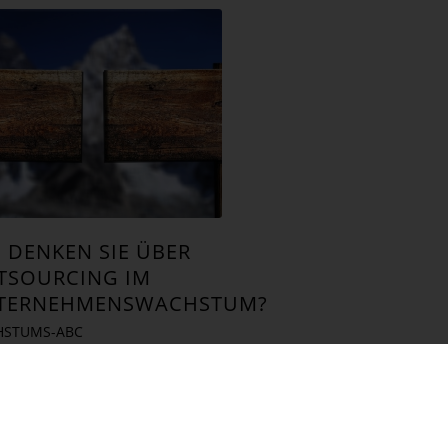
 DENKEN SIE ÜBER
TSOURCING IM
TERNEHMENSWACHSTUM?
STUMS-ABC
zbergs Wachstums-ABC: O
Outsourcing Outsourcing
 nicht? Ein wachsendes