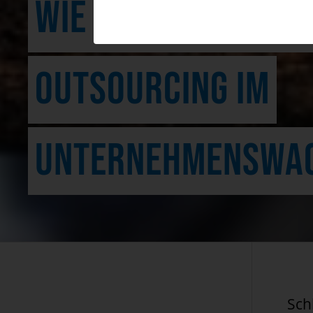
WIE DENKEN SIE ÜB
OUTSOURCING IM
UNTERNEHMENSWA
Sch