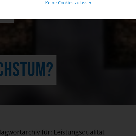
ER
Keine Cookies zulassen
CHSTUM?
lagwortarchiv für:
Leistungsqualität