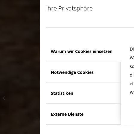
Ihre Privatsphäre
D
Warum wir Cookies einsetzen
W
s
Notwendige Cookies
di
e
W
Statistiken
Wenn die Neugierde
ins Leere greift.
Externe Dienste