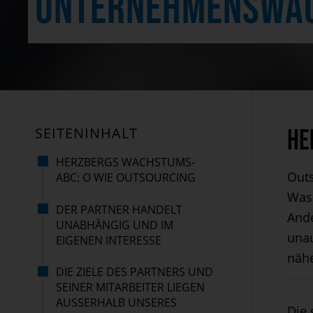
UNTERNEHMENSWA
SEITENINHALT
He
HERZBERGS WACHSTUMS-
Outs
ABC: O WIE OUTSOURCING
Was
DER PARTNER HANDELT
Ande
UNABHÄNGIG UND IM
unau
EIGENEN INTERESSE
näh
DIE ZIELE DES PARTNERS UND
SEINER MITARBEITER LIEGEN
AUSSERHALB UNSERES U
Die